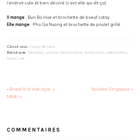
l’endroit cute et bien décoré (c’est elle qui dit ça).
Il mange
: Bun Bo Hue et brochette de boeuf satay
Elle mange
: Pho Ga Nuong et brochette de poulet grillé
Classé sous :
Coups de coeur
Balisé avec :
Montréal
,
cuisine vietnamienne
,
restaurants vietnamiens
,
restos viet
Article
Article
« Boeuf à la Viet style »
Nouilles Singapour »
précédent
suivant
tataki «
:
:
INTERACTIONS
DU
COMMENTAIRES
LECTEUR