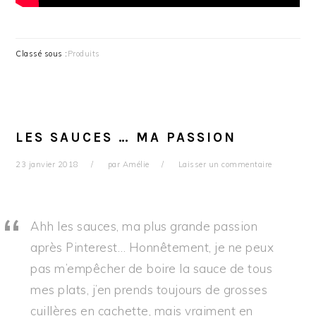
Classé sous :
Produits
LES SAUCES … MA PASSION
23 janvier 2018
par
Amélie
Laisser un commentaire
Ahh les sauces, ma plus grande passion
après Pinterest… Honnêtement, je ne peux
pas m’empêcher de boire la sauce de tous
mes plats, j’en prends toujours de grosses
cuillères en cachette, mais vraiment en