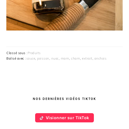
Classé sous :
Produits
Balisé avec :
sauce
,
poisson
,
nuoc
,
mam
,
cham
,
extrait
,
anchois
BARRE
LATÉRALE
NOS DERNIÈRES VIDÉOS TIKTOK
PRINCIPALE
Visionner sur TikTok