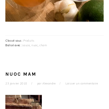
Classé sous :
Produits
Balisé avec :
sauce
,
nuoc
,
cham
NUOC MAM
23 janvier 2018
par
Alexandre
Laisser un commentaire