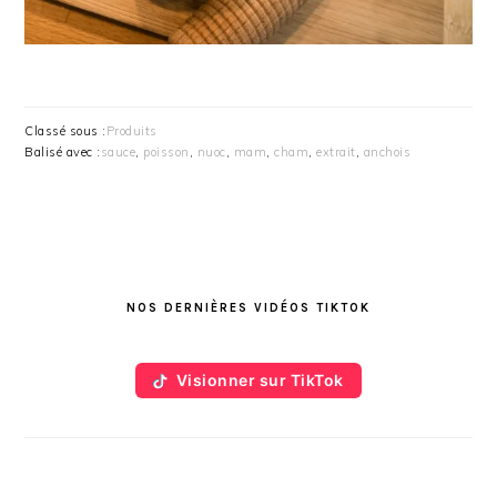
Classé sous :
Produits
Balisé avec :
sauce
,
poisson
,
nuoc
,
mam
,
cham
,
extrait
,
anchois
BARRE
LATÉRALE
NOS DERNIÈRES VIDÉOS TIKTOK
PRINCIPALE
Visionner sur TikTok