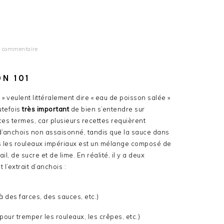
n commentaire
N 101
 veulent littéralement dire « eau de poisson salée »
utefois
très important
de bien s’entendre sur
 ces termes, car plusieurs recettes requièrent
ait d’anchois non assaisonné, tandis que la sauce dans
s les rouleaux impériaux est un mélange composé de
ail, de sucre et de lime. En réalité, il y a deux
l’extrait d’anchois :
 à des farces, des sauces, etc.)
our tremper les rouleaux, les crêpes, etc.)