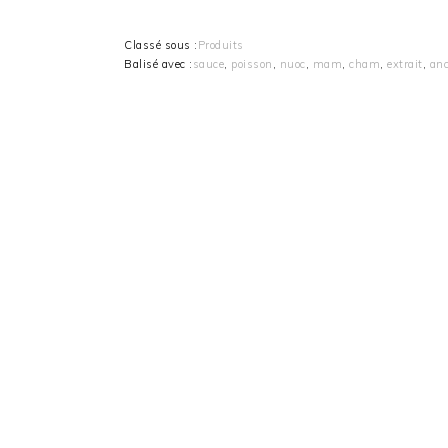
Classé sous :
Produits
Balisé avec :
sauce
,
poisson
,
nuoc
,
mam
,
cham
,
extrait
,
anc
FOOTER