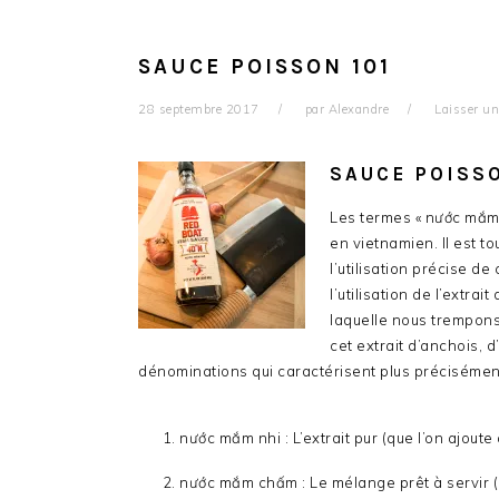
SAUCE POISSON 101
28 septembre 2017
par
Alexandre
Laisser u
SAUCE POISSO
Les termes « nước mắm »
en vietnamien. Il est to
l’utilisation précise de
l’utilisation de l’extr
laquelle nous trempon
cet extrait d’anchois, d’
dénominations qui caractérisent plus précisément 
nước mắm nhi : L’extrait pur (que l’on ajoute
nước mắm chấm : Le mélange prêt à servir (p