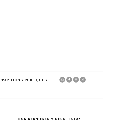
NAV
PPARITIONS PUBLIQUES
SOCIAL
MENU
BARRE
LATÉRALE
NOS DERNIÈRES VIDÉOS TIKTOK
PRINCIPALE