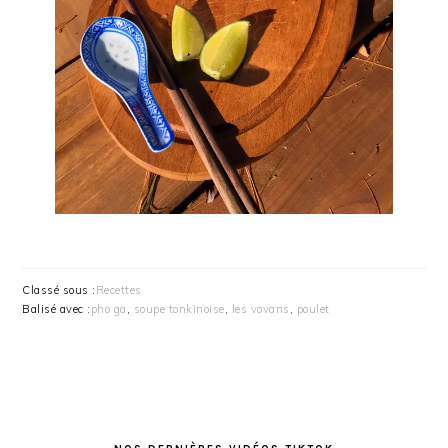
Classé sous :
Recettes
Balisé avec :
pho ga
,
soupe tonkinoise
,
les vovans
,
poulet
BARRE
LATÉRALE