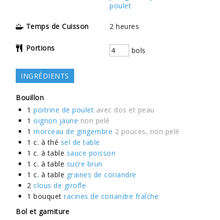
poulet
Temps de Cuisson
2
heures
Portions
bols
INGRÉDIENTS
Bouillon
1
poitrine de poulet
avec dos et peau
1
oignon jaune
non pelé
1
morceau de gingembre
2 pouces, non pelé
1
c. à thé
sel de table
1
c. à table
sauce poisson
1
c. à table
sucre brun
1
c. à table
graines de coriandre
2
clous de girofle
1
bouquet
racines de coriandre fraîche
Bol et garniture