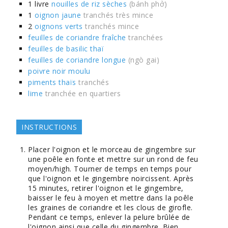
1
livre
nouilles de riz sèches
(bánh phở)
1
oignon jaune
tranchés très mince
2
oignons verts
tranchés mince
feuilles de coriandre fraîche
tranchées
feuilles de basilic thaï
feuilles de coriandre longue
(ngò gai)
poivre noir moulu
piments thaïs
tranchés
lime
tranchée en quartiers
INSTRUCTIONS
Placer l'oignon et le morceau de gingembre sur
une poêle en fonte et mettre sur un rond de feu
moyen/high. Tourner de temps en temps pour
que l'oignon et le gingembre noircissent. Après
15 minutes, retirer l'oignon et le gingembre,
baisser le feu à moyen et mettre dans la poêle
les graines de coriandre et les clous de girofle.
Pendant ce temps, enlever la pelure brûlée de
l'oignon ainsi que celle du gingembre. Bien