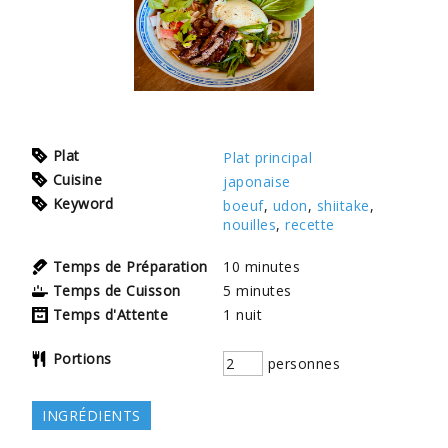
Plat
Plat principal
Cuisine
japonaise
Keyword
boeuf
,
udon
,
shiitake
,
nouilles
,
recette
Temps de Préparation
10
minutes
Temps de Cuisson
5
minutes
Temps d'Attente
1
nuit
Portions
personnes
INGRÉDIENTS