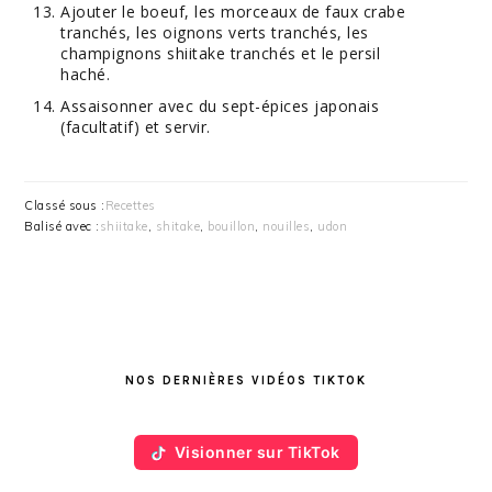
Ajouter le boeuf, les morceaux de faux crabe
tranchés, les oignons verts tranchés, les
champignons shiitake tranchés et le persil
haché.
Assaisonner avec du sept-épices japonais
(facultatif) et servir.
Classé sous :
Recettes
Balisé avec :
shiitake
,
shitake
,
bouillon
,
nouilles
,
udon
BARRE
LATÉRALE
NOS DERNIÈRES VIDÉOS TIKTOK
PRINCIPALE
Visionner sur TikTok