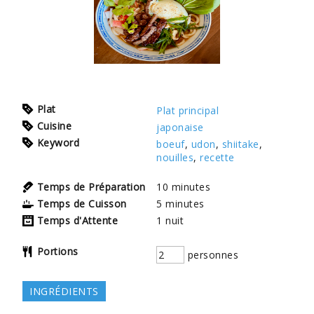
Plat
Plat principal
Cuisine
japonaise
Keyword
boeuf
,
udon
,
shiitake
,
nouilles
,
recette
Temps de Préparation
10
minutes
Temps de Cuisson
5
minutes
Temps d'Attente
1
nuit
Portions
personnes
INGRÉDIENTS