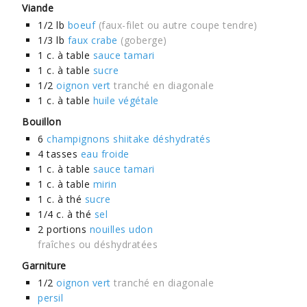
Viande
1/2
lb
boeuf
(faux-filet ou autre coupe tendre)
1/3
lb
faux crabe
(goberge)
1
c. à table
sauce tamari
1
c. à table
sucre
1/2
oignon vert
tranché en diagonale
1
c. à table
huile végétale
Bouillon
6
champignons shiitake déshydratés
4
tasses
eau froide
1
c. à table
sauce tamari
1
c. à table
mirin
1
c. à thé
sucre
1/4
c. à thé
sel
2
portions
nouilles udon
fraîches ou déshydratées
Garniture
1/2
oignon vert
tranché en diagonale
persil