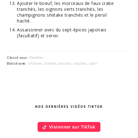
Ajouter le boeuf, les morceaux de faux crabe
tranchés, les oignons verts tranchés, les
champignons shiitake tranchés et le persil
haché.
Assaisonner avec du sept-épices japonais
(facultatif) et servir.
Classé sous :
Recettes
Balisé avec :
shiitake
,
shitake
,
bouillon
,
nouilles
,
udon
BARRE
LATÉRALE
NOS DERNIÈRES VIDÉOS TIKTOK
PRINCIPALE
Visionner sur TikTok