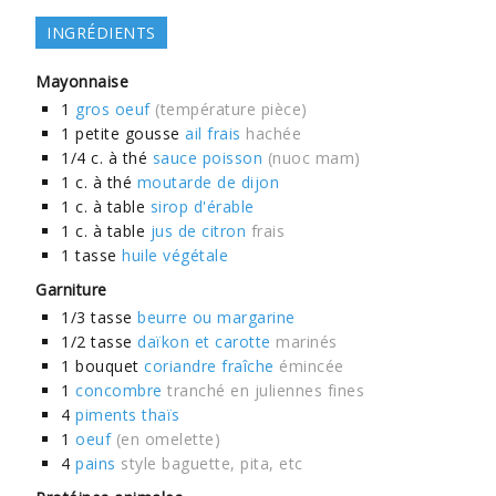
INGRÉDIENTS
Mayonnaise
1
gros oeuf
(température pièce)
1
petite gousse
ail frais
hachée
1/4
c. à thé
sauce poisson
(nuoc mam)
1
c. à thé
moutarde de dijon
1
c. à table
sirop d'érable
1
c. à table
jus de citron
frais
1
tasse
huile végétale
Garniture
1/3
tasse
beurre ou margarine
1/2
tasse
daïkon et carotte
marinés
1
bouquet
coriandre fraîche
émincée
1
concombre
tranché en juliennes fines
4
piments thaïs
1
oeuf
(en omelette)
4
pains
style baguette, pita, etc