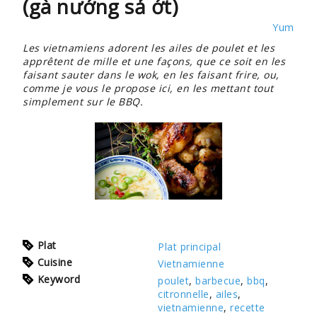
(gà nướng sả ớt)
Yum
Les vietnamiens adorent les ailes de poulet et les
apprêtent de mille et une façons, que ce soit en les
faisant sauter dans le wok, en les faisant frire, ou,
comme je vous le propose ici, en les mettant tout
simplement sur le BBQ.
Plat
Plat principal
Cuisine
Vietnamienne
Keyword
poulet
,
barbecue
,
bbq
,
citronnelle
,
ailes
,
vietnamienne
,
recette