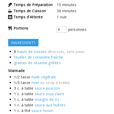
Temps de Préparation
15
minutes
Temps de Cuisson
30
minutes
Temps d'Attente
1
nuit
Portions
personnes
INGRÉDIENTS
8
hauts de cuisses
désossés, sans peau
feuilles de coriandre fraîche
graines de sésame grillées
Marinade
1/2
tasse
huile végétale
1/3
tasse
miel
ou sirop d'érable
3
c. à table
sauce poisson
1
c. à table
sauce soja claire
1
c. à table
vinaigre de riz
1
c. à table
sauce aux huîtres
1
c. à thé
sauce hoisin