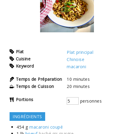
Plat
Plat principal
Cuisine
Chinoise
Keyword
macaroni
Temps de Préparation
10
minutes
Temps de Cuisson
20
minutes
Portions
personnes
INGRÉDIENTS
454
g
macaroni coupé
1
lb
boeuf
haché mi-maigre