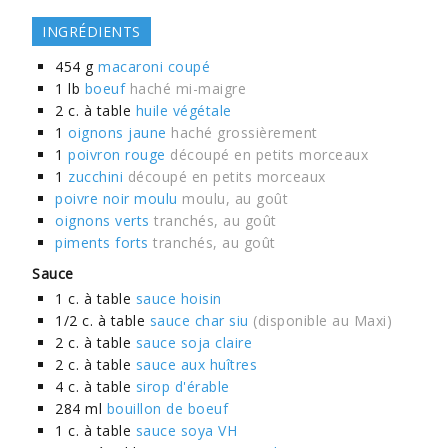
INGRÉDIENTS
454
g
macaroni coupé
1
lb
boeuf
haché mi-maigre
2
c. à table
huile végétale
1
oignons jaune
haché grossièrement
1
poivron rouge
découpé en petits morceaux
1
zucchini
découpé en petits morceaux
poivre noir moulu
moulu, au goût
oignons verts
tranchés, au goût
piments forts
tranchés, au goût
Sauce
1
c. à table
sauce hoisin
1/2
c. à table
sauce char siu
(disponible au Maxi)
2
c. à table
sauce soja claire
2
c. à table
sauce aux huîtres
4
c. à table
sirop d'érable
284
ml
bouillon de boeuf
1
c. à table
sauce soya VH