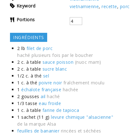
Keyword
vietnamienne
,
recette
,
porc
Portions
INGRÉDIENTS
2
lb
filet de porc
haché plusieurs fois par le boucher
2
c. à table
sauce poisson
(nuoc mam)
2
c. à table
sucre blanc
1/2
c. à thé
sel
1
c. à thé
poivre noir
fraîchement moulu
1
échalote française
hachée
2
gousses
ail
haché
1/3
tasse
eau froide
1
c. à table
farine de tapioca
1
sachet (11 g)
levure chimique "alsacienne"
de la marque Alsa
feuilles de bananier
rincées et séchées