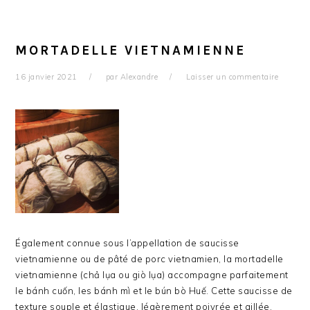
MORTADELLE VIETNAMIENNE
16 janvier 2021
par
Alexandre
Laisser un commentaire
Également connue sous l’appellation de saucisse
vietnamienne ou de pâté de porc vietnamien, la mortadelle
vietnamienne (chả lụa ou giò lụa) accompagne parfaitement
le bánh cuốn, les bánh mì et le bún bò Huế. Cette saucisse de
texture souple et élastique, légèrement poivrée et aillée,