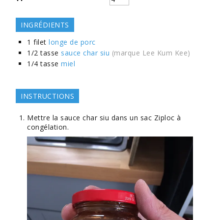
INGRÉDIENTS
1
filet
longe de porc
1/2
tasse
sauce char siu
(marque Lee Kum Kee)
1/4
tasse
miel
INSTRUCTIONS
Mettre la sauce char siu dans un sac Ziploc à
congélation.