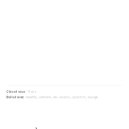
Classé sous :
Trucs
Balisé avec :
recette
,
vietnam
,
les vovans
,
zucchini
,
courge