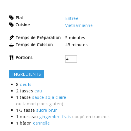
Plat
Entrée
Cuisine
Vietnamienne
Temps de Préparation
5
minutes
Temps de Cuisson
45
minutes
Portions
INGRÉDIENTS
8
oeufs
2
tasses
eau
1
tasse
sauce soja claire
ou tamari (sans gluten)
1/3
tasse
sucre brun
1
morceau
gingembre frais
coupé en tranches
1
bâton
cannelle