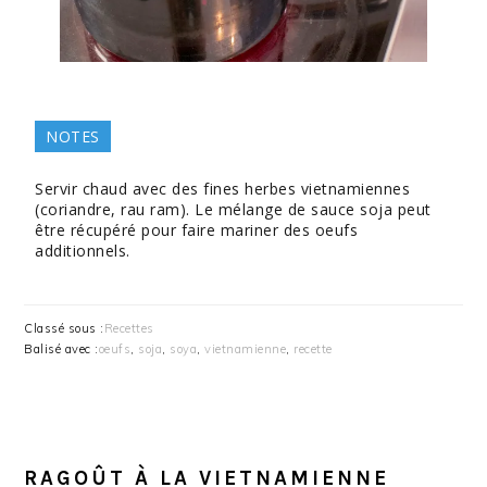
NOTES
Servir chaud avec des fines herbes vietnamiennes
(coriandre, rau ram). Le mélange de sauce soja peut
être récupéré pour faire mariner des oeufs
additionnels.
Classé sous :
Recettes
Balisé avec :
oeufs
,
soja
,
soya
,
vietnamienne
,
recette
RAGOÛT À LA VIETNAMIENNE