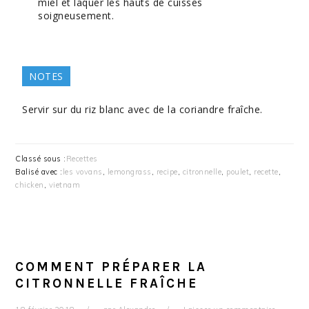
miel et laquer les hauts de cuisses
soigneusement.
NOTES
Servir sur du riz blanc avec de la coriandre fraîche.
Classé sous :
Recettes
Balisé avec :
les vovans
,
lemongrass
,
recipe
,
citronnelle
,
poulet
,
recette
,
chicken
,
vietnam
COMMENT PRÉPARER LA
CITRONNELLE FRAÎCHE