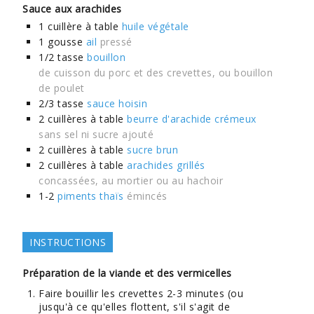
Sauce aux arachides
1
cuillère à table
huile végétale
1
gousse
ail
pressé
1/2
tasse
bouillon
de cuisson du porc et des crevettes, ou bouillon
de poulet
2/3
tasse
sauce hoisin
2
cuillères à table
beurre d'arachide crémeux
sans sel ni sucre ajouté
2
cuillères à table
sucre brun
2
cuillères à table
arachides grillés
concassées, au mortier ou au hachoir
1-2
piments thaïs
émincés
INSTRUCTIONS
Préparation de la viande et des vermicelles
Faire bouillir les crevettes 2-3 minutes (ou
jusqu'à ce qu'elles flottent, s'il s'agit de