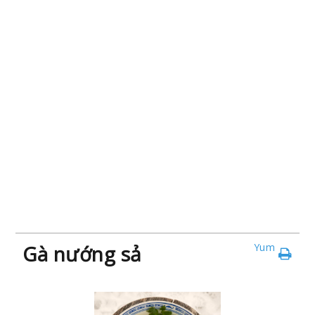
Gà nướng sả
Yum