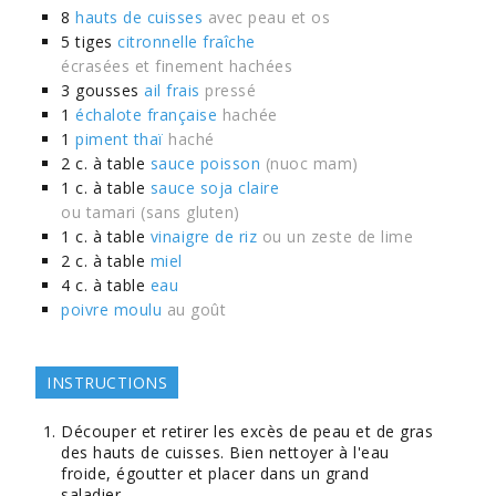
8
hauts de cuisses
avec peau et os
5
tiges
citronnelle fraîche
écrasées et finement hachées
3
gousses
ail frais
pressé
1
échalote française
hachée
1
piment thaï
haché
2
c. à table
sauce poisson
(nuoc mam)
1
c. à table
sauce soja claire
ou tamari (sans gluten)
1
c. à table
vinaigre de riz
ou un zeste de lime
2
c. à table
miel
4
c. à table
eau
poivre moulu
au goût
INSTRUCTIONS
Découper et retirer les excès de peau et de gras
des hauts de cuisses. Bien nettoyer à l'eau
froide, égoutter et placer dans un grand
saladier.