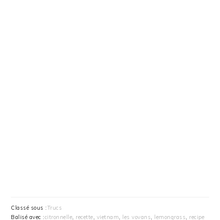
Classé sous :
Trucs
Balisé avec :
citronnelle
,
recette
,
vietnam
,
les vovans
,
lemongrass
,
recipe