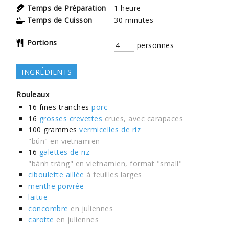
Temps de Préparation
1
heure
Temps de Cuisson
30
minutes
Portions
personnes
INGRÉDIENTS
Rouleaux
16
fines tranches
porc
16
grosses crevettes
crues, avec carapaces
100
grammes
vermicelles de riz
"bún" en vietnamien
16
galettes de riz
"bánh tráng" en vietnamien, format "small"
ciboulette aillée
à feuilles larges
menthe poivrée
laitue
concombre
en juliennes
carotte
en juliennes