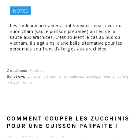
NOTES
Les rouleaux printaniers sont souvent servis avec du
nuoc cham (sauce poisson préparée) au lieu de la
sauce aux arachides. C'est souvent le cas au Sud du
Vietnam. Il s'agit ainsi d'une belle alternative pour les
personnes souffrant d'allergies aux arachides.
Classé sous :
Recettes
Balisé avec :
goi cuon
,
vietnamienne
,
rouleaux
,
recette
,
printemps
,
spring
rolls
,
printanier
COMMENT COUPER LES ZUCCHINIS
POUR UNE CUISSON PARFAITE !