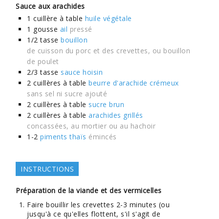
Sauce aux arachides
1
cuillère à table
huile végétale
1
gousse
ail
pressé
1/2
tasse
bouillon
de cuisson du porc et des crevettes, ou bouillon
de poulet
2/3
tasse
sauce hoisin
2
cuillères à table
beurre d'arachide crémeux
sans sel ni sucre ajouté
2
cuillères à table
sucre brun
2
cuillères à table
arachides grillés
concassées, au mortier ou au hachoir
1-2
piments thaïs
émincés
INSTRUCTIONS
Préparation de la viande et des vermicelles
Faire bouillir les crevettes 2-3 minutes (ou
jusqu'à ce qu'elles flottent, s'il s'agit de