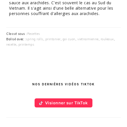
sauce aux arachides. C'est souvent le cas au Sud du
Vietnam. Il s'agit ainsi d'une belle alternative pour les
personnes souffrant d'allergies aux arachides.
Classé sous :
Recettes
Balisé avec :
spring rolls
,
printanier
,
goi cuon
,
vietnamienne
,
rouleaux
,
recette
,
printemps
BARRE
LATÉRALE
NOS DERNIÈRES VIDÉOS TIKTOK
PRINCIPALE
Visionner sur TikTok