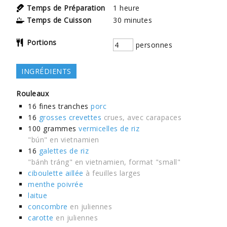
Temps de Préparation
1
heure
Temps de Cuisson
30
minutes
Portions
personnes
INGRÉDIENTS
Rouleaux
16
fines tranches
porc
16
grosses crevettes
crues, avec carapaces
100
grammes
vermicelles de riz
"bún" en vietnamien
16
galettes de riz
"bánh tráng" en vietnamien, format "small"
ciboulette aillée
à feuilles larges
menthe poivrée
laitue
concombre
en juliennes
carotte
en juliennes