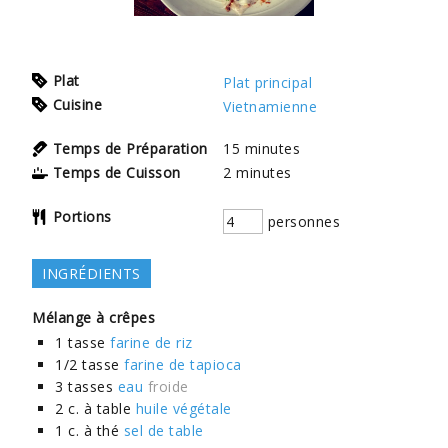
Plat
Plat principal
Cuisine
Vietnamienne
Temps de Préparation
15
minutes
Temps de Cuisson
2
minutes
Portions
personnes
INGRÉDIENTS
Mélange à crêpes
1
tasse
farine de riz
1/2
tasse
farine de tapioca
3
tasses
eau
froide
2
c. à table
huile végétale
1
c. à thé
sel de table