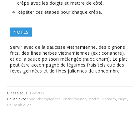
crêpe avec les doigts et mettre de côté.
Répéter ces étapes pour chaque crêpe.
NOTES
Servir avec de la saucisse vietnamienne, des oignons
frits, des fines herbes vietnamiennes (ex : coriandre),
et de la sauce poisson mélangée (nuoc cham). Le plat
peut être accompagné de légumes frais tels que des
fèves germées et de fines juliennes de concombre.
Classé sous :
Recettes
Balisé avec :
porc
,
champignons
,
vietnamienne
,
recette
,
vietnam
,
crêpe
,
riz
,
banh cuon
INTERACTIONS