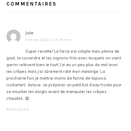
DU
COMMENTAIRES
LECTEUR
Julie
5 février 2018 à 2 h 55 min
Super recette! La farce est simple mais pleine de
gout, la coriandre et les oignons frits avec lesquels on vient
garnir relèvent bien le tout! J’ai eu un peu plus de mal avec
les crêpes mais j’ai sûrement raté mon melange. La
prochaine fois je mettrai moins de farine de tapioca
(collante!). Astuce: se préparer un petit bol d’eau froide pour
se mouiller les doigts avant de manipuler les crêpes
chaudes. 😉
RÉPONDRE