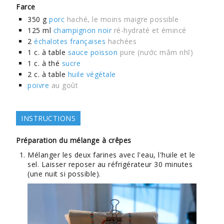
Farce
350
g
porc
haché, le moins maigre possible
125
ml
champignon noir
ré-hydraté et émincé
2
échalotes françaises
hachées
1
c. à table
sauce poisson
pure (nước mắm nhĩ)
1
c. à thé
sucre
2
c. à table
huile végétale
poivre
au goût
INSTRUCTIONS
Préparation du mélange à crêpes
Mélanger les deux farines avec l'eau, l'huile et le
sel. Laisser reposer au réfrigérateur 30 minutes
(une nuit si possible).