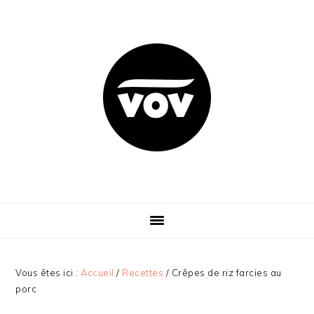
Passer
Passer
Passer
Passer
à
au
à
au
la
contenu
la
pied
navigation
principal
barre
de
principale
latérale
page
principale
Vous êtes ici :
Accueil
/
Recettes
/
Crêpes de riz farcies au
porc