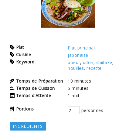
Plat
Plat principal
Cuisine
japonaise
Keyword
boeuf
,
udon
,
shiitake
,
nouilles
,
recette
Temps de Préparation
10
minutes
Temps de Cuisson
5
minutes
Temps d'Attente
1
nuit
Portions
personnes
INGRÉDIENTS