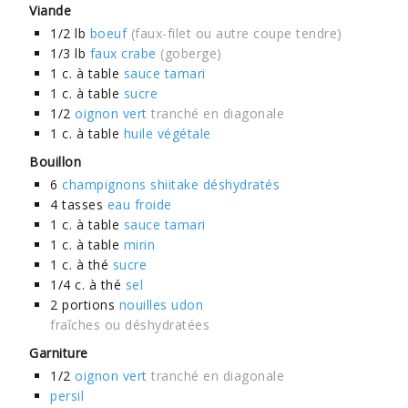
Viande
1/2
lb
boeuf
(faux-filet ou autre coupe tendre)
1/3
lb
faux crabe
(goberge)
1
c. à table
sauce tamari
1
c. à table
sucre
1/2
oignon vert
tranché en diagonale
1
c. à table
huile végétale
Bouillon
6
champignons shiitake déshydratés
4
tasses
eau froide
1
c. à table
sauce tamari
1
c. à table
mirin
1
c. à thé
sucre
1/4
c. à thé
sel
2
portions
nouilles udon
fraîches ou déshydratées
Garniture
1/2
oignon vert
tranché en diagonale
persil