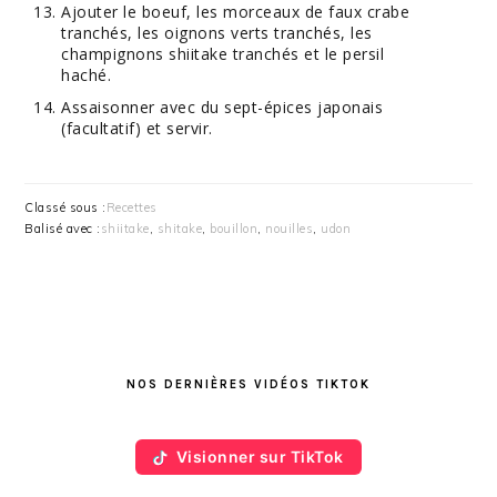
Ajouter le boeuf, les morceaux de faux crabe
tranchés, les oignons verts tranchés, les
champignons shiitake tranchés et le persil
haché.
Assaisonner avec du sept-épices japonais
(facultatif) et servir.
Classé sous :
Recettes
Balisé avec :
shiitake
,
shitake
,
bouillon
,
nouilles
,
udon
BARRE
LATÉRALE
NOS DERNIÈRES VIDÉOS TIKTOK
PRINCIPALE
Visionner sur TikTok