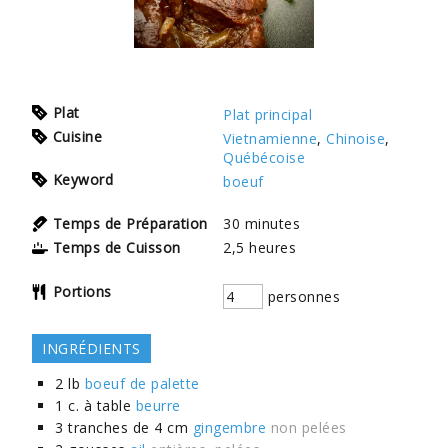
Plat
Plat principal
Cuisine
Vietnamienne
,
Chinoise
,
Québécoise
Keyword
boeuf
Temps de Préparation
30
minutes
Temps de Cuisson
2,5
heures
Portions
personnes
INGRÉDIENTS
2
lb
boeuf de palette
1
c. à table
beurre
3
tranches de 4 cm
gingembre
non pelées