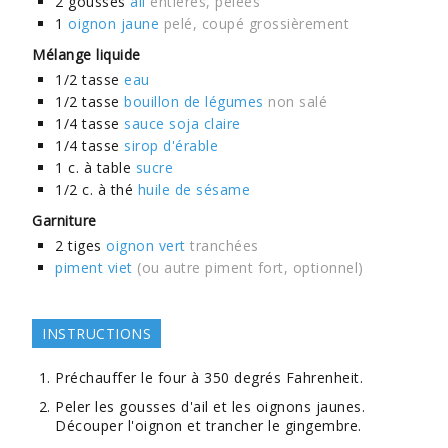
2
gousses
ail
entières, pelées
1
oignon jaune
pelé, coupé grossièrement
Mélange liquide
1/2
tasse
eau
1/2
tasse
bouillon de légumes
non salé
1/4
tasse
sauce soja claire
1/4
tasse
sirop d'érable
1
c. à table
sucre
1/2
c. à thé
huile de sésame
Garniture
2
tiges
oignon vert
tranchées
piment viet
(ou autre piment fort, optionnel)
INSTRUCTIONS
Préchauffer le four à 350 degrés Fahrenheit.
Peler les gousses d'ail et les oignons jaunes.
Découper l'oignon et trancher le gingembre.