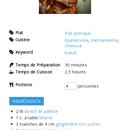
Plat
Plat principal
Cuisine
Québécoise
,
Vietnamienne
,
Chinoise
Keyword
boeuf
Temps de Préparation
30
minutes
Temps de Cuisson
2,5
heures
Portions
personnes
INGRÉDIENTS
2
lb
boeuf de palette
1
c. à table
beurre
3
tranches de 4 cm
gingembre
non pelées