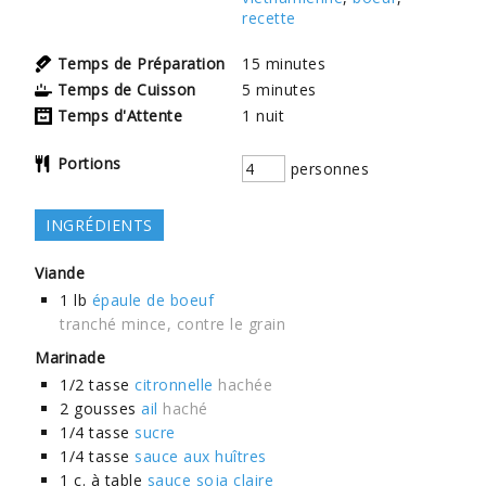
recette
Temps de Préparation
15
minutes
Temps de Cuisson
5
minutes
Temps d'Attente
1
nuit
Portions
personnes
INGRÉDIENTS
Viande
1
lb
épaule de boeuf
tranché mince, contre le grain
Marinade
1/2
tasse
citronnelle
hachée
2
gousses
ail
haché
1/4
tasse
sucre
1/4
tasse
sauce aux huîtres
1
c. à table
sauce soja claire