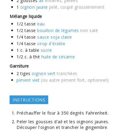
2
gousses
ail
entières, pelées
1
oignon jaune
pelé, coupé grossièrement
Mélange liquide
1/2
tasse
eau
1/2
tasse
bouillon de légumes
non salé
1/4
tasse
sauce soja claire
1/4
tasse
sirop d'érable
1
c. à table
sucre
1/2
c. à thé
huile de sésame
Garniture
2
tiges
oignon vert
tranchées
piment viet
(ou autre piment fort, optionnel)
INSTRUCTIONS
Préchauffer le four à 350 degrés Fahrenheit.
Peler les gousses d'ail et les oignons jaunes.
Découper l'oignon et trancher le gingembre.