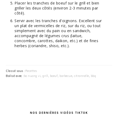
Placer les tranches de boeuf sur le grill et bien
griller les deux côtés (environ 2-3 minutes par
côté).
Servir avec les tranches d'oignons. Excellent sur
un plat de vermicelles de riz, sur du riz, ou tout
simplement avec du pain ou en sandwich,
accompagné de légumes crus (laitue,
concombre, carottes, daikon, etc.) et de fines
herbes (coriandre, shiso, etc.).
Classé sous :
Recettes
Balisé avec :
bo nuong vi
,
grill
,
boeuf
,
barbecue
,
citronnelle
,
bbq
BARRE
LATÉRALE
NOS DERNIÈRES VIDÉOS TIKTOK
PRINCIPALE