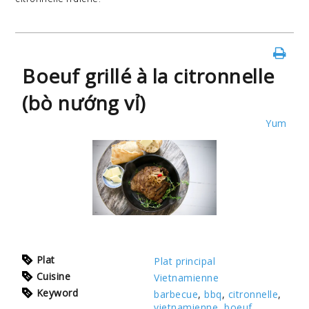
Boeuf grillé à la citronnelle
(bò nướng vỉ)
Yum
Plat
Plat principal
Cuisine
Vietnamienne
Keyword
barbecue
,
bbq
,
citronnelle
,
vietnamienne
,
boeuf
,