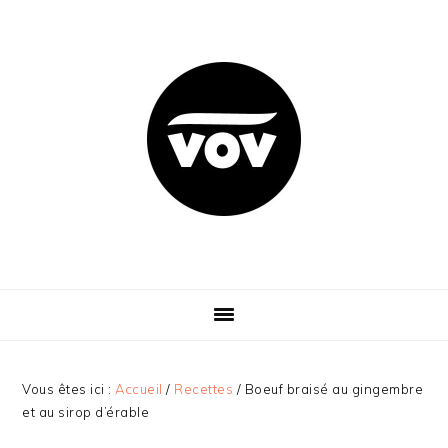
Passer
Passer
Passer
Passer
à
au
à
au
la
contenu
la
pied
navigation
principal
barre
de
principale
latérale
page
principale
Vous êtes ici :
Accueil
/
Recettes
/
Boeuf braisé au gingembre
et au sirop d’érable