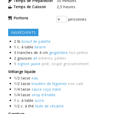
Temps de Préparation
30
minutes
Temps de Cuisson
2,5
heures
Portions
personnes
INGRÉDIENTS
2
lb
boeuf de palette
1
c. à table
beurre
3
tranches de 4 cm
gingembre
non pelées
2
gousses
ail
entières, pelées
1
oignon jaune
pelé, coupé grossièrement
Mélange liquide
1/2
tasse
eau
1/2
tasse
bouillon de légumes
non salé
1/4
tasse
sauce soja claire
1/4
tasse
sirop d'érable
1
c. à table
sucre
1/2
c. à thé
huile de sésame
Garniture