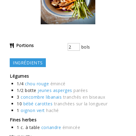
Portions
bols
INGRÉDIENTS
Légumes
1/4
chou rouge
émincé
1/2
botte
jeunes asperges
parées
3
concombre libanais
tranchés en biseaux
10
bébé carottes
tranchées sur la longueur
1
oignon vert
haché
Fines herbes
1
c. à table
coriandre
émincée