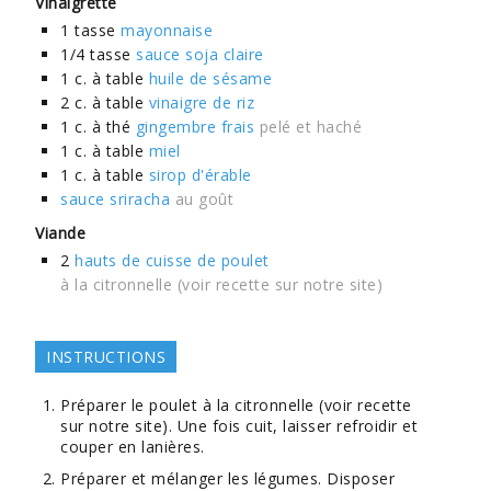
Vinaigrette
1
tasse
mayonnaise
1/4
tasse
sauce soja claire
1
c. à table
huile de sésame
2
c. à table
vinaigre de riz
1
c. à thé
gingembre frais
pelé et haché
1
c. à table
miel
1
c. à table
sirop d'érable
sauce sriracha
au goût
Viande
2
hauts de cuisse de poulet
à la citronnelle (voir recette sur notre site)
INSTRUCTIONS
Préparer le poulet à la citronnelle (voir recette
sur notre site). Une fois cuit, laisser refroidir et
couper en lanières.
Préparer et mélanger les légumes. Disposer